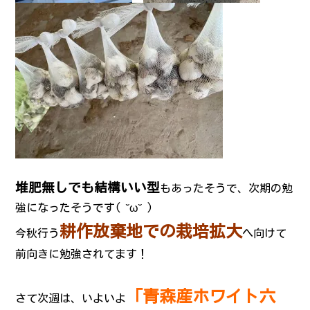
堆肥無しでも結構いい型
もあったそうで、次期の勉
強になったそうです( ˘ω˘ )
耕作放棄地での栽培拡大
今秋行う
へ向けて
前向きに勉強されてます！
「青森産ホワイト六
さて次週は、いよいよ