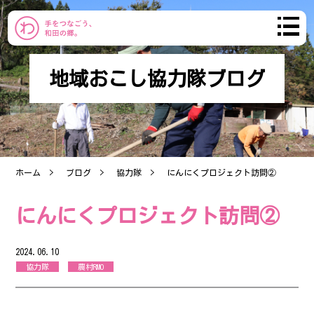
地域おこし協力隊ブログ
わだのまち
まちづくり
ホーム
ブログ
協力隊
にんにくプロジェクト訪問②
おしらせ
にんにくプロジェクト訪問②
コミュニティ
2024.06.10
産直市
協力隊
農村RMO
ブログ