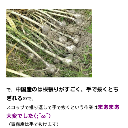
中国産のは根張りがすごく、手で抜くとち
で、
ぎれる
ので、
まあまあ
スコップで掘り返して手で抜くという作業は
大変でした(;^ω^)
（青森産は手で抜けます）