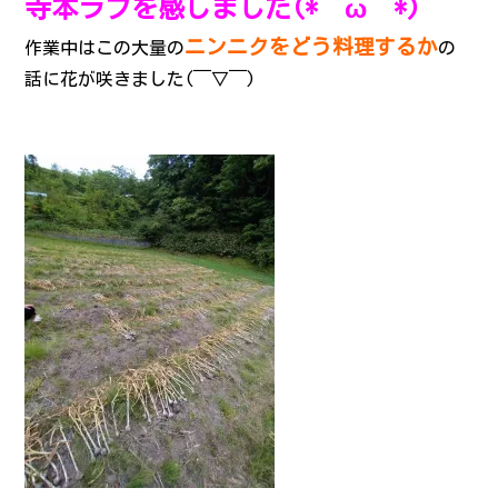
寺本ラブを感じました(*´ω｀*)
ニンニクをどう料理するか
作業中はこの大量の
の
話に花が咲きました(￣▽￣)