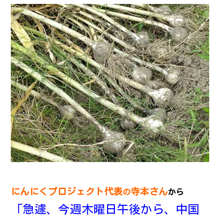
お問い合わせ
サイトポリシー
にんにくプロジェクト代表
寺本さん
の
から
「急遽、今週木曜日午後から、中国