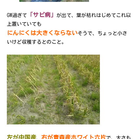
「サビ病」
GW過ぎて
が出て、葉が枯れはじめてこれ以
上置いていても
にんにくは大きくならない
そうで、ちょっと小さ
いけど収穫するとのこと。
左が中国産
右が青森産ホワイト六片
、
で、太さも