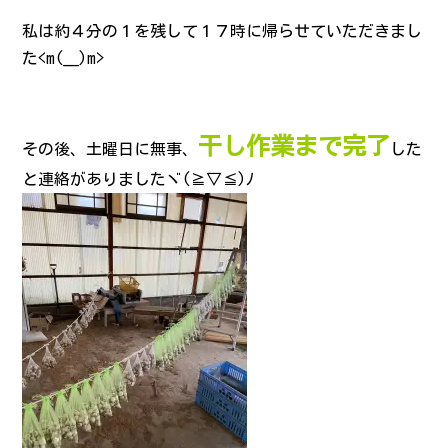
私は約４分の１を残して１７時に帰らせていただきまし
た<m(__)m>
干し作業まで完了
その後、土曜日に無事、
した
と連絡がありましたヾ(≧▽≦)ﾉ