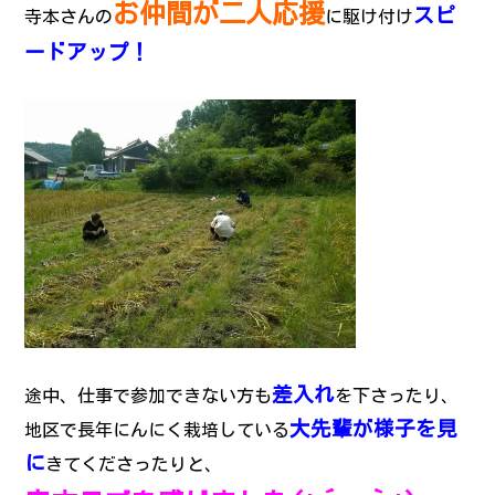
お仲間が二人応援
スピ
寺本さんの
に駆け付け
ードアップ！
差入れ
途中、仕事で参加できない方も
を下さったり、
大先輩が様子を見
地区で長年にんにく栽培している
に
きてくださったりと、