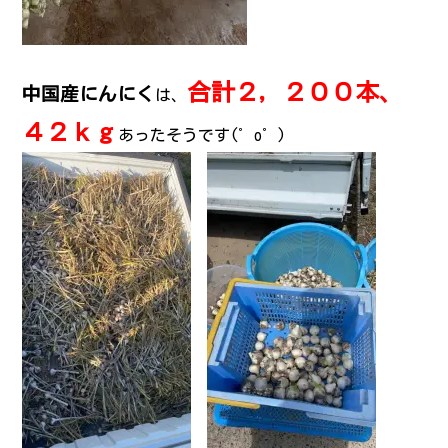
合計２，２００本、
中国産にんにく
は、
４２ｋｇ
あったそうです(゜o゜)