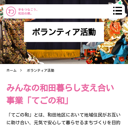
ボランティア活動
わだのまち
まちづくり
ホーム
ボランティア活動
おしらせ
みんなの和田暮らし支え合い
コミュニティ
事業
「てごの和」
産直市
「てごの和」とは、和田地区において地域住民がお互い
ブログ
に助け合い、元気で安心して暮らせるまちづくりを目的