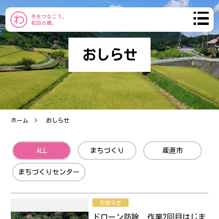
おしらせ
わだのまち
まちづくり
ホーム
おしらせ
おしらせ
ALL
まちづくり
産直市
コミュニティ
まちづくりセンター
産直市
お知らせ
ブログ
ドローン防除 作業2回目はじま