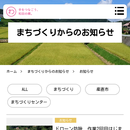
まちづくりからのお知らせ
わだのまち
まちづくり
ホーム
まちづくりからのお知らせ
お知らせ
おしらせ
ALL
まちづくり
産直市
コミュニティ
まちづくりセンター
産直市
お知らせ
ブログ
ドローン防除 作業2回目はじま