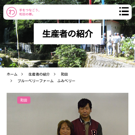
生産者の紹介
わだのまち
まちづくり
ホーム
生産者の紹介
和田
おしらせ
ブルーベリーファーム ふみベリー
コミュニティ
和田
産直市
ブログ